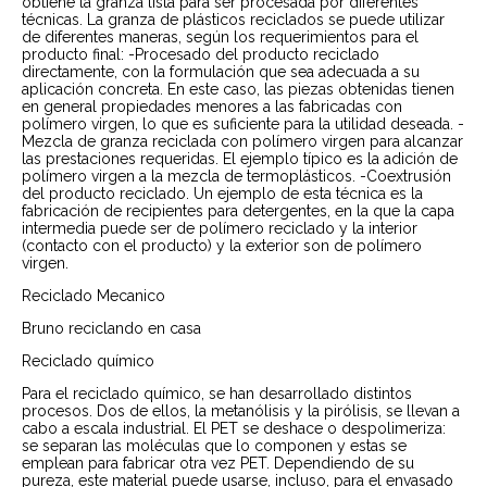
obtiene la granza lista para ser procesada por diferentes
técnicas. La granza de plásticos reciclados se puede utilizar
de diferentes maneras, según los requerimientos para el
producto final: -Procesado del producto reciclado
directamente, con la formulación que sea adecuada a su
aplicación concreta. En este caso, las piezas obtenidas tienen
en general propiedades menores a las fabricadas con
polímero virgen, lo que es suficiente para la utilidad deseada. -
Mezcla de granza reciclada con polímero virgen para alcanzar
las prestaciones requeridas. El ejemplo típico es la adición de
polímero virgen a la mezcla de termoplásticos. -Coextrusión
del producto reciclado. Un ejemplo de esta técnica es la
fabricación de recipientes para detergentes, en la que la capa
intermedia puede ser de polímero reciclado y la interior
(contacto con el producto) y la exterior son de polímero
virgen.
Reciclado Mecanico
Bruno reciclando en casa
Reciclado químico
Para el reciclado químico, se han desarrollado distintos
procesos. Dos de ellos, la metanólisis y la pirólisis, se llevan a
cabo a escala industrial. El PET se deshace o despolimeriza:
se separan las moléculas que lo componen y estas se
emplean para fabricar otra vez PET. Dependiendo de su
pureza, este material puede usarse, incluso, para el envasado