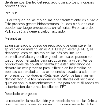
de alimentos. Dentro del reciclado químico los principales
procesos son:
Pirólisis:
Es el craqueo de las moléculas por calentamiento en el vacío.
Este proceso genera hidrocarburos líquidos o sólidos que
pueden ser luego procesados en refinerías. En el caso del
PET, su pirólisis genera carbon activado.
Metanólisis:
Es un avanzado proceso de reciclado que consiste en la
aplicación de metanol en el PET. Este poliéster (el PET), es
descompuesto en sus moléculas básicas, incluido
eldimetiltereftalato y el etilenglicol, los cuales pueden ser
luego repolimerizados para producir resina virgen. Varios
productores de polietilen tereftalato están intentando de
desarrollar este proceso para utilizarlo en las botellas de
bebidas carbonatadas. Las experiencias llevadas a cabo por
empresas como Hoechst-Celanese, DuPont e Eastman han
demostrado que los monómeros resultantes del reciclado
químico son lo suficientemente puros para ser reutilizados en
la fabricación de nuevas botellas de PET.
Reciclado energético
La reducción, la reutilización y el reciclado no son las únicas
opciones para la gestión de residuos como ya se ha dicho;