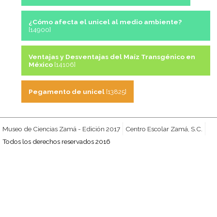
¿Cómo afecta el unicel al medio ambiente?
[14900]
Ventajas y Desventajas del Maíz Transgénico en
México
[14106]
Pegamento de unicel
[13825]
Museo de Ciencias Zamá - Edición 2017
Centro Escolar Zamá, S.C.
Todos los derechos reservados 2016