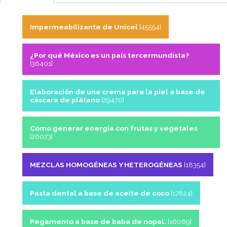
Impermeabilizante de Unicel
[45554]
¿Por qué México es un país tercermundista?
[36401]
Elaboración de una crema para la piel a base de
cáscara de plátano
[29470]
Cómo generar energía con frutas y vegetales
[26073]
MEZCLAS HOMOGÉNEAS Y HETEROGÉNEAS
[18354]
Pasta dental a base de aceite de coco
[17824]
Pegamento a base de baba de nopal.
[16089]