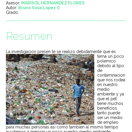
Asesor:
MARISOL HERNANDEZ FLORES
Autor:
Bruno Sosa Lopez ()
Grado:
Resumen
La investigacion presen
te se realizo debidamente que es
tema un poco
polemico
debido al tipo
de
contaminacion
que nos rodea
en nuestro
medio
ambiente y ya
que el pet
tiene muchos
beneficios
tanto puede
ser un medio
de empleo
para muchas personas asi como tambien al mismo tiempo
ayudamos a mejorar un poco nuestro medio ambiente