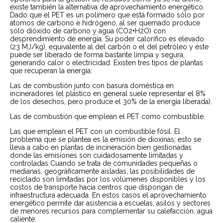
existe también la alternativa de aprovechamiento energético.
Dado que el PET es un polímero que está formado sólo por
átomos de carbono e hidrógeno, al ser quemado produce
sólo dióxido de carbono y agua (CO2+H2O) con
desprendimiento de energía. Su poder calorífico es elevado
(23 MJ/kg), equivalente al del carbón o el del petróleo y éste
puede ser liberado de forma bastante limpia y segura,
generando calor o electricidad. Existen tres tipos de plantas
que recuperan la energía:
Las de combustión junto con basura doméstica en
incineradores (el plástico en general suele representar el 8%
de los desechos, pero produce el 30% de la energía liberada).
Las de combustión que emplean el PET como combustible.
Las que emplean el PET con un combustible fósil. El
problema que se plantea es la emisión de dioxinas; esto se
lleva a cabo en plantas de incineración bien gestionadas
donde las emisiones son cuidadosamente limitadas y
controladas Cuando se trata de comunidades pequeñas o
medianas, geográficamente aisladas, las posibilidades de
reciclado son limitadas por los volúmenes disponibles y los
costos de transporte hacia centros que dispongan de
infraestructura adecuada. En estos casos el aprovechamiento
energético permite dar asistencia a escuelas, asilos y sectores
de menores recursos para complementar su calefacción, agua
caliente.