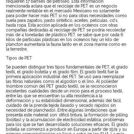
requieren 17 barriles de petróleo. Esta información
mencionada aclara que el reciclaje de PET es un negocio
realmente rentable en el mercado Mexicano no solamente
para poder hacer más PET si no para otras necesidades como
suela para zapatos, pasto sintético, aceites, películas, cd´s,
hasta ropa. Esta acción aplicada en los océanos con otras
compañías dedicadas al reciclaje de PET se podría recolectar
más de 4 toneladas de plástico PET, se sabe que por cada 6
kilos de partículas plásticas en los océanos hay un kilo de
plancton aumentaría la fauna tanto en el zona marina como en
la terrestre.
Tipos de PET
Se pueden distinguir tres tipos fundamentales de PET, el grado
textil, el grado botella y el grado film. El grado textil fue la
primera aplicación industrial del PET. Se usó para reemplazar
las fibras naturales como el algodón o el lino. Al poliéster
(nombre común del PET grado textil), se le reconocieron
excelentes cualidades desde un inicio para el proceso textil,
entre las que se encuentran su alta resistencia a la
deformación y su estabilidad dimensional, además del fácil
cuidado de la prenda tejida (lavado y secado rápidos sin
necesidad de planchado). Entre algunas limitaciones que
presenta este material son: difícil tintura, la formación de pilling
(bolitas) y la acumulación de electricidad estática, problemas
para los que se han desarrollado soluciones eficaces. El grado
botella se comenzó a producir en Europa a partir de 1974 y su
primera comercialización se llevó a cabo en los EUA. La más