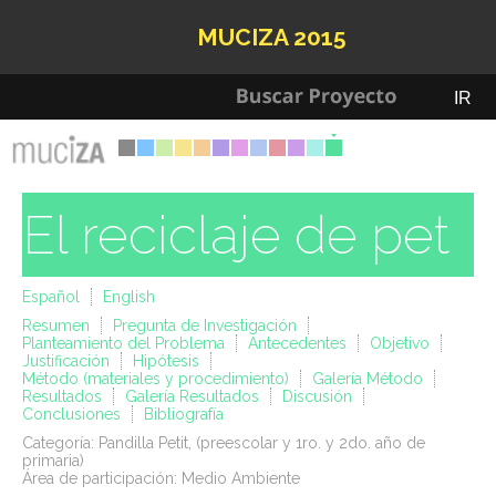
MUCIZA 2015
IR
El reciclaje de pet
Español
English
Resumen
Pregunta de Investigación
Planteamiento del Problema
Antecedentes
Objetivo
Justificación
Hipótesis
Método (materiales y procedimiento)
Galería Método
Resultados
Galería Resultados
Discusión
Conclusiones
Bibliografía
Categoría: Pandilla Petit, (preescolar y 1ro. y 2do. año de
primaria)
Área de participación: Medio Ambiente