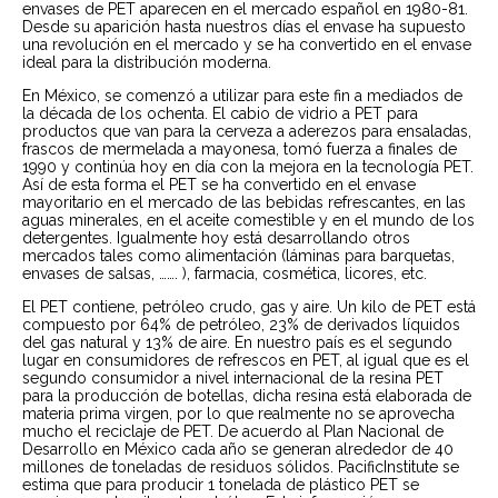
envases de PET aparecen en el mercado español en 1980-81.
Desde su aparición hasta nuestros días el envase ha supuesto
una revolución en el mercado y se ha convertido en el envase
ideal para la distribución moderna.
En México, se comenzó a utilizar para este fin a mediados de
la década de los ochenta. El cabio de vidrio a PET para
productos que van para la cerveza a aderezos para ensaladas,
frascos de mermelada a mayonesa, tomó fuerza a finales de
1990 y continúa hoy en día con la mejora en la tecnología PET.
Así de esta forma el PET se ha convertido en el envase
mayoritario en el mercado de las bebidas refrescantes, en las
aguas minerales, en el aceite comestible y en el mundo de los
detergentes. Igualmente hoy está desarrollando otros
mercados tales como alimentación (láminas para barquetas,
envases de salsas, ……. ), farmacia, cosmética, licores, etc.
El PET contiene, petróleo crudo, gas y aire. Un kilo de PET está
compuesto por 64% de petróleo, 23% de derivados líquidos
del gas natural y 13% de aire. En nuestro país es el segundo
lugar en consumidores de refrescos en PET, al igual que es el
segundo consumidor a nivel internacional de la resina PET
para la producción de botellas, dicha resina está elaborada de
materia prima virgen, por lo que realmente no se aprovecha
mucho el reciclaje de PET. De acuerdo al Plan Nacional de
Desarrollo en México cada año se generan alrededor de 40
millones de toneladas de residuos sólidos. PacificInstitute se
estima que para producir 1 tonelada de plástico PET se