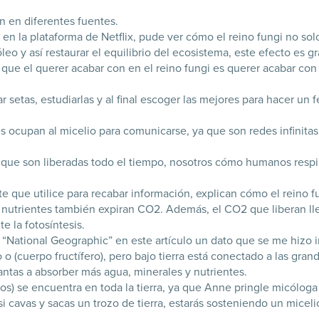
n en diferentes fuentes.
 en la plataforma de Netflix, pude ver cómo el reino fungi no s
 y así restaurar el equilibrio del ecosistema, este efecto es g
 el querer acabar con en el reino fungi es querer acabar con nu
setas, estudiarlas y al final escoger las mejores para hacer un
es ocupan al micelio para comunicarse, ya que son redes infinitas
s que son liberadas todo el tiempo, nosotros cómo humanos resp
te que utilice para recabar información, explican cómo el reino f
 nutrientes también expiran CO2. Además, el CO2 que liberan lle
e la fotosíntesis.
n “National Geographic” en este artículo un dato que se me hizo 
 o (cuerpo fructífero), pero bajo tierra está conectado a las gr
antas a absorber más agua, minerales y nutrientes.
s) se encuentra en toda la tierra, ya que Anne pringle micólog
cavas y sacas un trozo de tierra, estarás sosteniendo un micelio