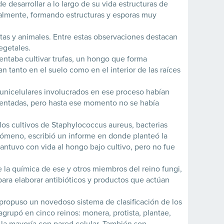
desarrollar a lo largo de su vida estructuras de
almente, formando estructuras y esporas muy
tas y animales. Entre estas observaciones destacan
egetales.
entaba cultivar trufas, un hongo que forma
 tanto en el suelo como en el interior de las raíces
s unicelulares involucrados en ese proceso habían
rmentadas, pero hasta ese momento no se había
los cultivos de Staphylococcus aureus, bacterias
ómeno, escribió un informe en donde planteó la
antuvo con vida al hongo bajo cultivo, pero no fue
re la química de ese y otros miembros del reino fungi,
ara elaborar antibióticos y productos que actúan
propuso un novedoso sistema de clasificación de los
 agrupó en cinco reinos: monera, protista, plantae,
 la mayoría con pared celular. También son