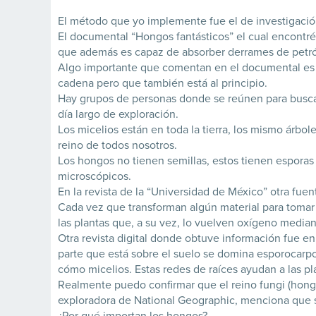
El método que yo implemente fue el de investigació
El documental “Hongos fantásticos” el cual encontré
que además es capaz de absorber derrames de petróleo
Algo importante que comentan en el documental es que
cadena pero que también está al principio.
Hay grupos de personas donde se reúnen para buscar 
día largo de exploración.
Los micelios están en toda la tierra, los mismo árbol
reino de todos nosotros.
Los hongos no tienen semillas, estos tienen espora
microscópicos.
En la revista de la “Universidad de México” otra fuen
Cada vez que transforman algún material para tomar
las plantas que, a su vez, lo vuelven oxígeno mediant
Otra revista digital donde obtuve información fue e
parte que está sobre el suelo se domina esporocarpo
cómo micelios. Estas redes de raíces ayudan a las pl
Realmente puedo confirmar que el reino fungi (hongo
exploradora de National Geographic, menciona que si 
¿Por qué importan los hongos?