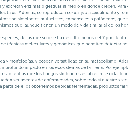
n y excretan enzimas digestivas al medio en donde crecen. Para 
 los talos. Además, se reproducen sexual y/o asexualmente y for
otros son simbiontes mutualistas, comensales o patógenos, que s
rganismos que, aunque tienen un modo de vida similar al de los h
especies, de las que solo se ha descrito menos del 7 por ciento.
lo de técnicas moleculares y genómicas que permiten detectar ho
vida y morfologías, y poseen versatilidad en su metabolismo. Ad
 un profundo impacto en los ecosistemas de la Tierra. Por ejemplo
ntes; mientras que los hongos simbiontes establecen asociaciones
pueden ser agentes de enfermedades, sobre todo si nuestro siste
a partir de ellos obtenemos bebidas fermentadas, productos farma