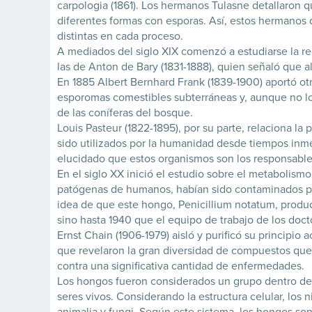
carpologia (1861). Los hermanos Tulasne detallaron 
diferentes formas con esporas. Así, estos hermanos
distintas en cada proceso.
A mediados del siglo XIX comenzó a estudiarse la re
las de Anton de Bary (1831-1888), quien señaló que 
En 1885 Albert Bernhard Frank (1839-1900) aportó otr
esporomas comestibles subterráneas y, aunque no logr
de las coníferas del bosque.
Louis Pasteur (1822-1895), por su parte, relaciona l
sido utilizados por la humanidad desde tiempos inm
elucidado que estos organismos son los responsable
En el siglo XX inició el estudio sobre el metabolism
patógenas de humanos, habían sido contaminados por
idea de que este hongo, Penicillium notatum, produc
sino hasta 1940 que el equipo de trabajo de los doc
Ernst Chain (1906-1979) aisló y purificó su principio
que revelaron la gran diversidad de compuestos que 
contra una significativa cantidad de enfermedades.
Los hongos fueron considerados un grupo dentro del
seres vivos. Considerando la estructura celular, los 
animalia y fungi. Según este sistema, los hongos son