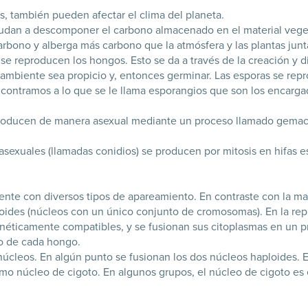
, también pueden afectar el clima del planeta.
dan a descomponer el carbono almacenado en el material vegetal
arbono y alberga más carbono que la atmósfera y las plantas junt
se reproducen los hongos. Esto se da a través de la creación y 
ambiente sea propicio y, entonces germinar. Las esporas se rep
ncontramos a lo que se le llama esporangios que son los encarga
eproducen de manera asexual mediante un proceso llamado gemac
 asexuales (llamadas conidios) se producen por mitosis en hifas 
e con diversos tipos de apareamiento. En contraste con la mayo
oides (núcleos con un único conjunto de cromosomas). En la rep
enéticamente compatibles, y se fusionan sus citoplasmas en un
no de cada hongo.
s núcleos. En algún punto se fusionan los dos núcleos haploides. 
o núcleo de cigoto. En algunos grupos, el núcleo de cigoto es e