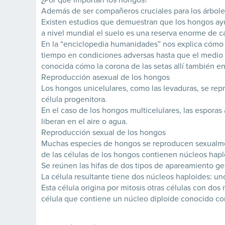
Además de ser compañeros cruciales para los árboles
Existen estudios que demuestran que los hongos ayu
a nivel mundial el suelo es una reserva enorme de c
En la “enciclopedia humanidades” nos explica cómo 
tiempo en condiciones adversas hasta que el medio 
conocida cómo la corona de las setas allí también e
Reproducción asexual de los hongos
Los hongos unicelulares, como las levaduras, se r
célula progenitora.
En el caso de los hongos multicelulares, las esporas
liberan en el aire o agua.
Reproducción sexual de los hongos
Muchas especies de hongos se reproducen sexualment
de las células de los hongos contienen núcleos hapl
Se reúnen las hifas de dos tipos de apareamiento g
La célula resultante tiene dos núcleos haploides: u
Esta célula origina por mitosis otras células con do
célula que contiene un núcleo diploide conocido com