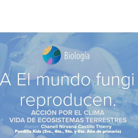
Biología
A El mundo fungi
reproducen.
ACCIÓN POR EL CLIMA
VIDA DE ECOSISTEMAS TERRESTRES
Asesor:
Chanell Nirvana Castillo Thierry
Pandilla Kids (3ro., 4to., 5to. y 6to. Año de primaria)