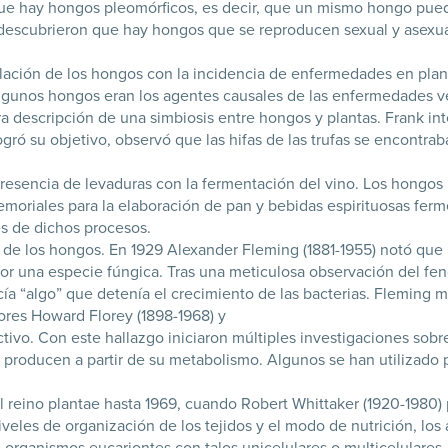
que hay hongos pleomórficos, es decir, que un mismo hongo puede 
 descubrieron que hay hongos que se reproducen sexual y asexu
lación de los hongos con la incidencia de enfermedades en plan
algunos hongos eran los agentes causales de las enfermedades v
a descripción de una simbiosis entre hongos y plantas. Frank int
ó su objetivo, observó que las hifas de las trufas se encontraban
a presencia de levaduras con la fermentación del vino. Los hongo
emoriales para la elaboración de pan y bebidas espirituosas fe
s de dichos procesos.
o de los hongos. En 1929 Alexander Fleming (1881-1955) notó que 
 una especie fúngica. Tras una meticulosa observación del fen
ía “algo” que detenía el crecimiento de las bacterias. Fleming m
tores Howard Florey (1898-1968) y
 activo. Con este hallazgo iniciaron múltiples investigaciones sob
producen a partir de su metabolismo. Algunos se han utilizado p
 reino plantae hasta 1969, cuando Robert Whittaker (1920-1980) 
niveles de organización de los tejidos y el modo de nutrición, los
 organismos eucariontes con talos unicelulares o multicelulares,