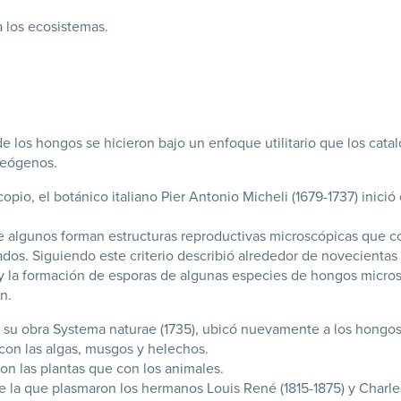
 los ecosistemas.
es de los hongos se hicieron bajo un enfoque utilitario que los ca
teógenos.
scopio, el botánico italiano Pier Antonio Micheli (1679-1737) inici
que algunos forman estructuras reproductivas microscópicas que c
s. Siguiendo este criterio describió alrededor de novecientas
 y la formación de esporas de algunas especies de hongos micro
n.
 su obra Systema naturae (1735), ubicó nuevamente a los hongos 
o con las algas, musgos y helechos.
on las plantas que con los animales.
 la que plasmaron los hermanos Louis René (1815-1875) y Charle